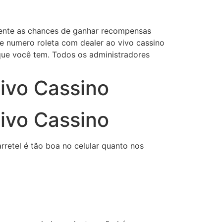
mente as chances de ganhar recompensas
e numero roleta com dealer ao vivo cassino
que você tem. Todos os administradores
ivo Cassino
ivo Cassino
retel é tão boa no celular quanto nos