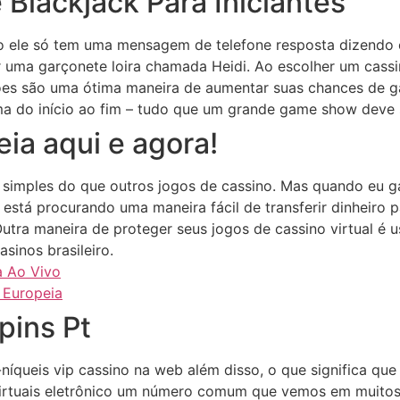
 Blackjack Para Iniciantes
o ele só tem uma mensagem de telefone resposta dizendo c
r uma garçonete loira chamada Heidi. Ao escolher um cassi
ções são uma ótima maneira de aumentar suas chances de ga
a do início ao fim – tudo que um grande game show deve 
ia aqui e agora!
 simples do que outros jogos de cassino. Mas quando eu 
 está procurando uma maneira fácil de transferir dinheiro
tra maneira de proteger seus jogos de cassino virtual é us
sinos brasileiro.
a Ao Vivo
 Europeia
pins Pt
-níqueis vip cassino na web além disso, o que significa q
irtuais eletrônico um número comum que vemos em muitos 