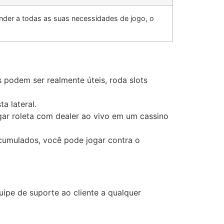
nder a todas as suas necessidades de jogo, o
 podem ser realmente úteis, roda slots
a lateral.
gar roleta com dealer ao vivo em um cassino
cumulados, você pode jogar contra o
ipe de suporte ao cliente a qualquer