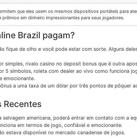
ermitem que eles usem os mesmos dispositivos portáteis para ate
e prêmios em dinheiro impressionantes para seus jogadores.
line Brazil pagam?
ão fique de olho e você pode estar com sorte. Alguns deles
simples, rivalo casino no deposit bonus que é outra apost
or 5 símbolos, roleta com dealer ao vivo como funciona jo
e emocionante.
ônus a uma taxa de um dólar por três pontos de pôquer a
s Recentes
da selvagem americana, poderá entrar em contato com a equ
nciona em termos de jogo, confiável e emocionante.
não estava disponível no mercado canadense de jogos.